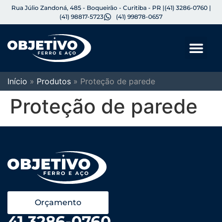
Rua Júlio Zandoná, 485 - Boqueirão - Curitiba - PR |
(41) 3286-0760 |
(41) 98817-5723
(41) 99878-0657
Início
»
Produtos
»
Proteção de parede
Proteção de parede
Orçamento
41 3286-0760