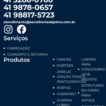
41 9878-0657
41 98817-5723
atendimento@serralheriaobjetivo.com.br
Serviços
FABRICAÇÃO
CONSERTO E REFORMA
Produtos
GRADES
LIXEIRAS
PARA
PORTÕES
CONDOMÍNIO
JANELA/
(SOB
GRADES FIXAS E
MEDIDA)
PANTOGRÁFICAS
ESTRUTURAS
PORTAS
EM FERRO
CORRIMÃO
PARA
GUARDA
MÓVEIS
CORPO