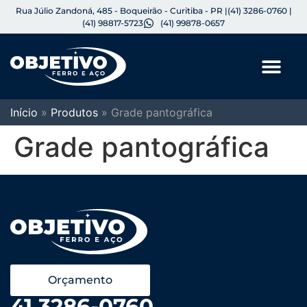
Rua Júlio Zandoná, 485 - Boqueirão - Curitiba - PR |
(41) 3286-0760 |
(41) 98817-5723
(41) 99878-0657
Início
»
Produtos
»
Grade pantográfica
Grade pantográfica
Orçamento
41 3286-0760