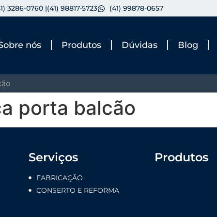
41) 3286-0760 |
(41) 98817-5723
(41) 99878-0657
Sobre nós
Produtos
Dúvidas
Blog
cão
a porta balcão
Serviços
Produtos
FABRICAÇÃO
CONSERTO E REFORMA