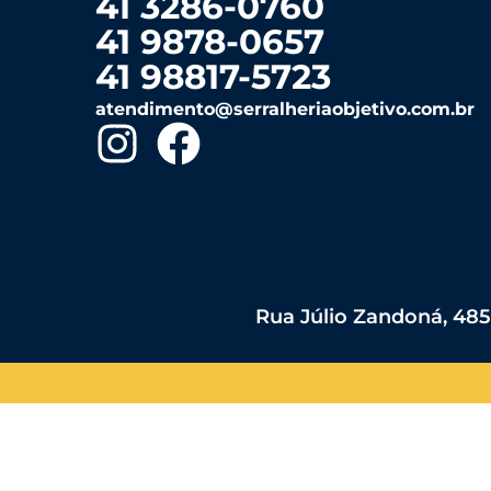
41 3286-0760
41 9878-0657
41 98817-5723
atendimento@serralheriaobjetivo.com.br
Rua Júlio Zandoná, 485 -