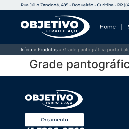
Rua Júlio Zandoná, 485 - Boqueirão - Curitiba - PR |
(
Home
Início
»
Produtos
»
Grade pantográfica porta bal
Grade pantográfic
Orçamento