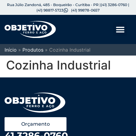
Rua Júlio Zandoná, 485 - Boqueirão - Curitiba - PR |
(41) 3286-0760 |
(41) 98817-5723
(41) 99878-0657
Início
»
Produtos
»
Cozinha Industrial
Cozinha Industrial
Orçamento
41 3286-0760