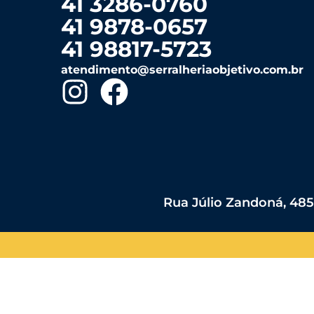
41 3286-0760
41 9878-0657
41 98817-5723
atendimento@serralheriaobjetivo.com.br
Rua Júlio Zandoná, 485 -