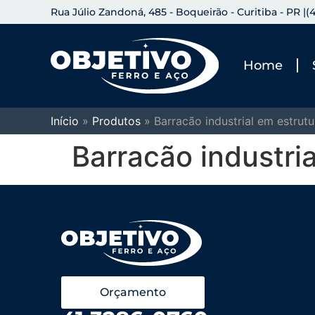
Rua Júlio Zandoná, 485 - Boqueirão - Curitiba - PR |
(
Home
Início
»
Produtos
»
Barracão industrial em estrutu
Barracão industri
Orçamento